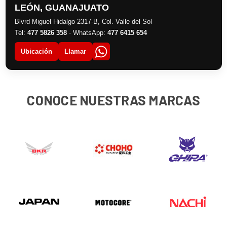
LEÓN, GUANAJUATO
Blvrd Miguel Hidalgo 2317-B, Col. Valle del Sol
Tel:
477 5826 358
· WhatsApp:
477 6415 654
Ubicación
Llamar
CONOCE NUESTRAS MARCAS