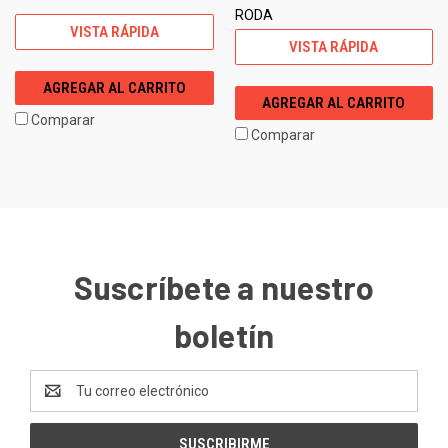
RODA
VISTA RÁPIDA
VISTA RÁPIDA
AGREGAR AL CARRITO
AGREGAR AL CARRITO
Comparar
Comparar
Suscríbete a nuestro
boletín
Dirección
de
correo
electrónico