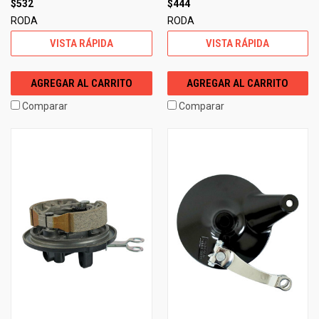
$532
$444
RODA
RODA
VISTA RÁPIDA
VISTA RÁPIDA
AGREGAR AL CARRITO
AGREGAR AL CARRITO
Comparar
Comparar