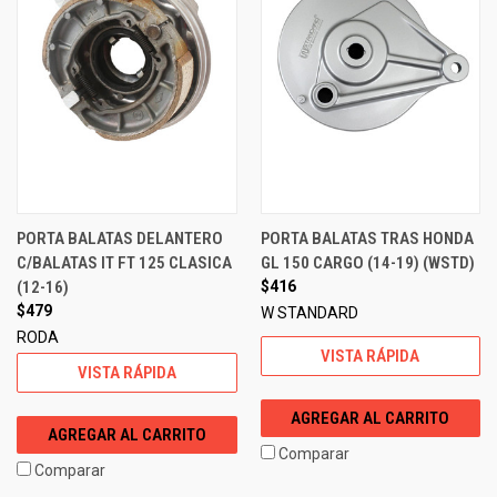
PORTA BALATAS DELANTERO
PORTA BALATAS TRAS HONDA
C/BALATAS IT FT 125 CLASICA
GL 150 CARGO (14-19) (WSTD)
(12-16)
$416
$479
W STANDARD
RODA
VISTA RÁPIDA
VISTA RÁPIDA
AGREGAR AL CARRITO
AGREGAR AL CARRITO
Comparar
Comparar