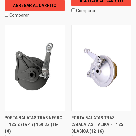
AGREGAR AL CARRITO
AGREGAR AL CARRITO
Comparar
Comparar
PORTA BALATAS TRAS NEGRO
PORTA BALATAS TRAS
IT 125 Z (16-19) 150 SZ (16-
C/BALATAS ITALIKA FT 125
18)
CLASICA (12-16)