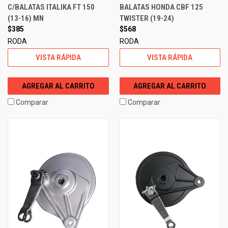
C/BALATAS ITALIKA FT 150
BALATAS HONDA CBF 125
(13-16) MN
TWISTER (19-24)
$385
$568
RODA
RODA
VISTA RÁPIDA
VISTA RÁPIDA
AGREGAR AL CARRITO
AGREGAR AL CARRITO
Comparar
Comparar