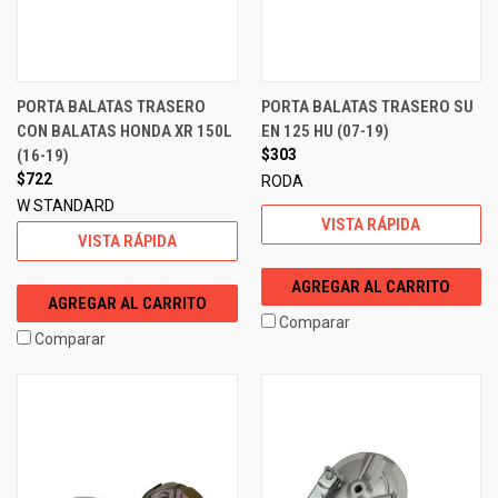
PORTA BALATAS TRASERO
PORTA BALATAS TRASERO SU
CON BALATAS HONDA XR 150L
EN 125 HU (07-19)
(16-19)
$303
$722
RODA
W STANDARD
VISTA RÁPIDA
VISTA RÁPIDA
AGREGAR AL CARRITO
AGREGAR AL CARRITO
Comparar
Comparar