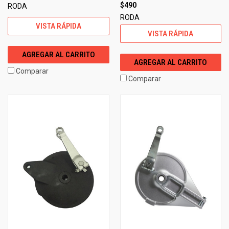
$490
RODA
RODA
VISTA RÁPIDA
VISTA RÁPIDA
AGREGAR AL CARRITO
AGREGAR AL CARRITO
Comparar
Comparar