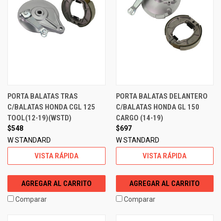
PORTA BALATAS TRAS
PORTA BALATAS DELANTERO
C/BALATAS HONDA CGL 125
C/BALATAS HONDA GL 150
TOOL(12-19)(WSTD)
CARGO (14-19)
$548
$697
W STANDARD
W STANDARD
VISTA RÁPIDA
VISTA RÁPIDA
AGREGAR AL CARRITO
AGREGAR AL CARRITO
Comparar
Comparar