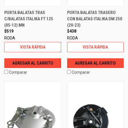
PORTA BALATAS TRAS
PORTA BALATAS TRASERO
C/BALATAS ITALIKA FT 125
CON BALATAS ITALIKA DM 250
(05-12) MN
(20-23)
$519
$438
RODA
RODA
VISTA RÁPIDA
VISTA RÁPIDA
AGREGAR AL CARRITO
AGREGAR AL CARRITO
Comparar
Comparar