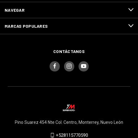
NAVEGAR
MARCAS POPULARES
CONTÁCTANOS
Pino Suarez 454 Nte Col. Centro, Monterrey, Nuevo León
+528115770590