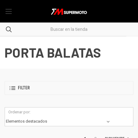
PORTA BALATAS
FILTER
Ordenar por: