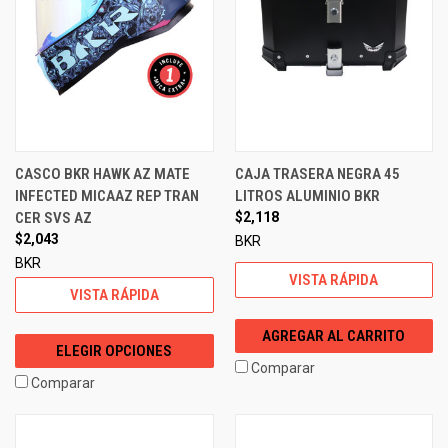
CASCO BKR HAWK AZ MATE
CAJA TRASERA NEGRA 45
INFECTED MICAAZ REP TRAN
LITROS ALUMINIO BKR
CER SVS AZ
$2,118
$2,043
BKR
BKR
VISTA RÁPIDA
VISTA RÁPIDA
AGREGAR AL CARRITO
ELEGIR OPCIONES
Comparar
Comparar