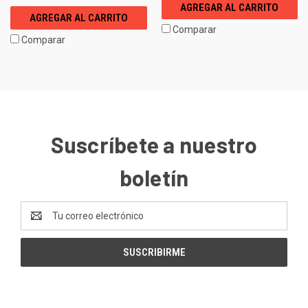
AGREGAR AL CARRITO
AGREGAR AL CARRITO
Comparar
Comparar
Suscríbete a nuestro
boletín
Dirección
de
correo
electrónico