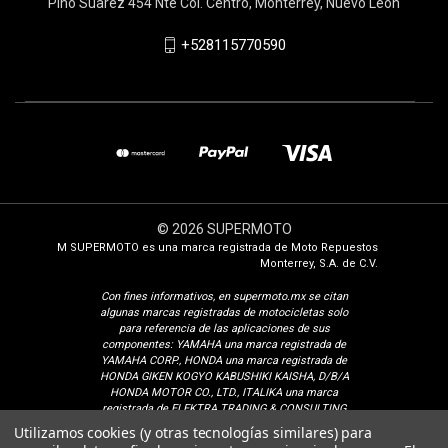
Pino Suarez 454 Nte Col. Centro, Monterrey, Nuevo León
+528115770590
© 2026 SUPERMOTO
M SUPERMOTO es una marca registrada de Moto Repuestos
Monterrey, S.A. de C.V.
Con fines i
nformativos, en supermoto.mx se citan
algunas marcas registradas de motocicletas solo
para referencia de las aplicaciones de sus
componentes: YAMAHA una marca registrada de
YAMAHA CORP., HONDA una marca registrada de
HONDA GIKEN KOGYO KABUSHIKI KAISHA, D/B/A
HONDA MOTOR CO., LTD., ITALIKA una marca
registrada de ELEKTRA TRADING & CONSULTING
GROUP, S.A. DE C.V., SUZUKI una marca registrada
Utilizamos cookies (y otras tecnologías similares) para
de SUZUKI MOTOR CORPORATION, VENTO una