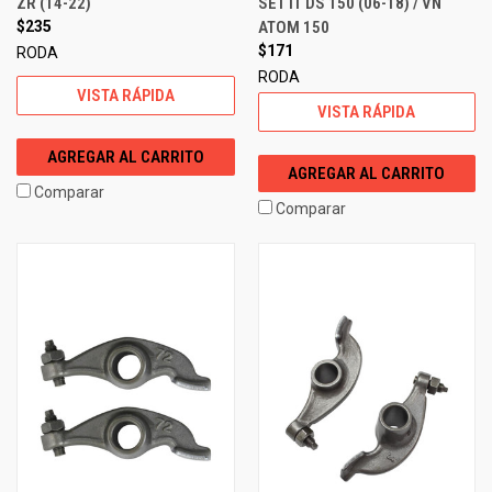
ZR (14-22)
SET IT DS 150 (06-18) / VN
$235
ATOM 150
$171
RODA
RODA
VISTA RÁPIDA
VISTA RÁPIDA
AGREGAR AL CARRITO
AGREGAR AL CARRITO
Comparar
Comparar