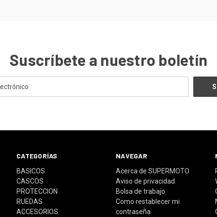
Suscríbete a nuestro boletín
CATEGORÍAS
NAVEGAR
BASICOS
Acerca de SUPERMOTO
CASCOS
Aviso de privacidad
PROTECCION
Bolsa de trabajo
RUEDAS
Como restablecer mi
ACCESORIOS
contraseña