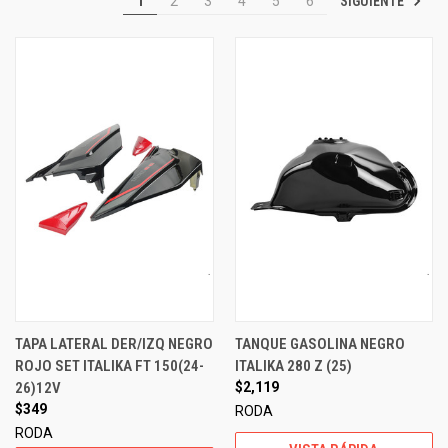
SIGUIENTE
1
2
3
4
5
6
TAPA LATERAL DER/IZQ NEGRO
TANQUE GASOLINA NEGRO
ROJO SET ITALIKA FT 150(24-
ITALIKA 280 Z (25)
26)12V
$2,119
$349
RODA
RODA