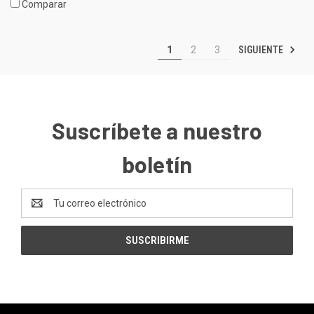
Comparar
SIGUIENTE
1
2
3
Suscríbete a nuestro
boletín
Dirección
de
correo
electrónico