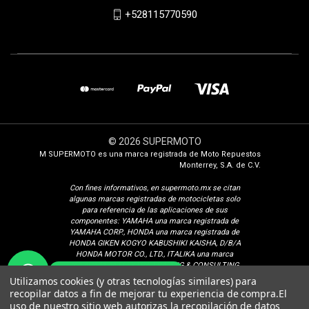
+528115770590
© 2026 SUPERMOTO
M SUPERMOTO es una marca registrada de Moto Repuestos
Monterrey, S.A. de C.V.
Con fines i
nformativos, en supermoto.mx se citan
algunas marcas registradas de motocicletas solo
para referencia de las aplicaciones de sus
componentes: YAMAHA una marca registrada de
YAMAHA CORP., HONDA una marca registrada de
HONDA GIKEN KOGYO KABUSHIKI KAISHA, D/B/A
HONDA MOTOR CO., LTD., ITALIKA una marca
registrada de ELEKTRA TRADING & CONSULTING
¿Cómo podemos ayudarte?
GROUP, S.A. DE C.V., SUZUKI una marca registrada
Utilizamos cookies (y otras tecnologías similares) para
de SUZUKI MOTOR CORPORATION, VENTO una
recopilar datos a fin de mejorar tu experiencia de compra.
El
marca registrada de Isaac Calderon Birch, KURAZAI
uso de nuestro sitio web autorizas la recopilación de datos