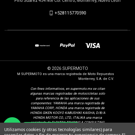
Pino Suarez 454 Nte Col. Centro, Monterrey, Nuevo León
+528115770590
© 2026 SUPERMOTO
M SUPERMOTO es una marca registrada de Moto Repuestos
Monterrey, S.A. de C.V.
Con fines i
nformativos, en supermoto.mx se citan
algunas marcas registradas de motocicletas solo
para referencia de las aplicaciones de sus
componentes: YAMAHA una marca registrada de
YAMAHA CORP., HONDA una marca registrada de
HONDA GIKEN KOGYO KABUSHIKI KAISHA, D/B/A
HONDA MOTOR CO., LTD., ITALIKA una marca
registrada de ELEKTRA TRADING & CONSULTING
¿Cómo podemos ayudarte?
GROUP, S.A. DE C.V., SUZUKI una marca registrada
Utilizamos cookies (y otras tecnologías similares) para
de SUZUKI MOTOR CORPORATION, VENTO una
recopilar datos a fin de mejorar tu experiencia de compra.
El