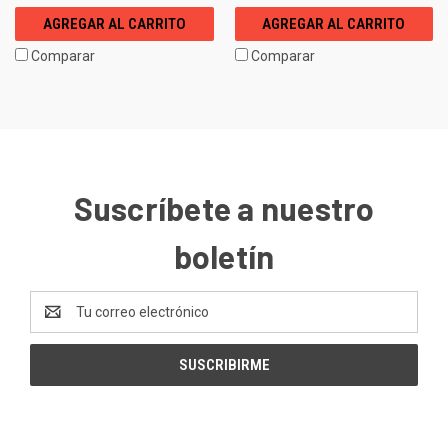
AGREGAR AL CARRITO
AGREGAR AL CARRITO
Comparar
Comparar
Suscríbete a nuestro
boletín
Dirección
de
correo
electrónico