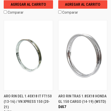
AGREGAR AL CARRITO
AGREGAR AL CARRITO
Comparar
Comparar
ARO RIN DEL 1.40X18 IT FT150
ARO RIN TRAS 1.85X18 HONDA
(13-16) / VN XPRESS 150 (20-
GL 150 CARGO (14-19) (WSTD)
21)
$657