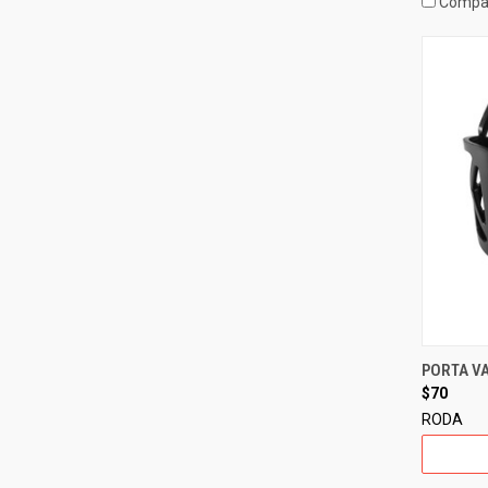
Compa
PORTA V
$70
RODA