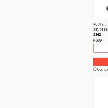
POSTE DI
23)/DT15
$463
RODA
Compa