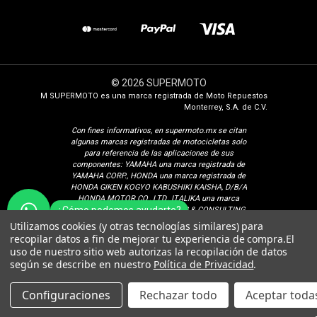
© 2026 SUPERMOTO
M SUPERMOTO es una marca registrada de Moto Repuestos
Monterrey, S.A. de C.V.
Con fines i
nformativos, en supermoto.mx se citan
algunas marcas registradas de motocicletas solo
para referencia de las aplicaciones de sus
componentes: YAMAHA una marca registrada de
YAMAHA CORP., HONDA una marca registrada de
HONDA GIKEN KOGYO KABUSHIKI KAISHA, D/B/A
HONDA MOTOR CO., LTD., ITALIKA una marca
¿Cómo podemos ayudarte?
registrada de ELEKTRA TRADING & CONSULTING
GROUP, S.A. DE C.V., SUZUKI una marca registrada
Utilizamos cookies (y otras tecnologías similares) para
de SUZUKI MOTOR CORPORATION, VENTO una
recopilar datos a fin de mejorar tu experiencia de compra.
El
marca registrada de Isaac Calderon Birch, KURAZAI
uso de nuestro sitio web autorizas la recopilación de datos
una marca registrada de Grupo Famsa S.A.B. de C.V.,
según se describe en nuestro
Política de Privacidad
.
DINAMO una marca registrada de CONSORCIO
PEREDO, S.A. DE C.V., VELOCI una marca registrada
de Veloci Motors S.A. de C.V. BAJAJ una marca
Configuraciones
Rechazar todo
Aceptar todas
registrada de BAJAJ AUTO LIMITED, TVS una marca
registrada de SUNDARAM-CLAYTON LIMITED.