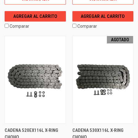
AGREGAR AL CARRITO
AGREGAR AL CARRITO
Comparar
Comparar
AGOTADO
CADENA 520EX116L X-RING
CADENA 530X116L X-RING
CHOHO
CHOHO