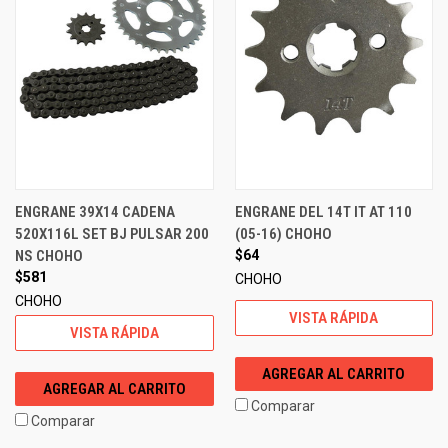
ENGRANE 39X14 CADENA
ENGRANE DEL 14T IT AT 110
520X116L SET BJ PULSAR 200
(05-16) CHOHO
NS CHOHO
$64
$581
CHOHO
CHOHO
VISTA RÁPIDA
VISTA RÁPIDA
AGREGAR AL CARRITO
AGREGAR AL CARRITO
Comparar
Comparar