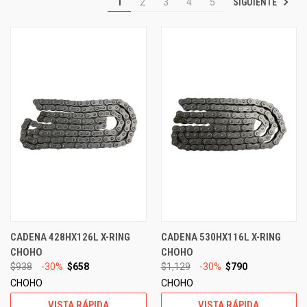
SIGUIENTE
1
2
3
4
5
CADENA 428HX126L X-RING
CADENA 530HX116L X-RING
CHOHO
CHOHO
$938
-30%
$658
$1,129
-30%
$790
CHOHO
CHOHO
VISTA RÁPIDA
VISTA RÁPIDA