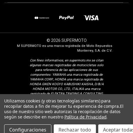
© 2026 SUPERMOTO
M SUPERMOTO es una marca registrada de Moto Repuestos
Monterrey, S.A. de C.V.
Con fines i
nformativos, en supermoto.mx se citan
algunas marcas registradas de motocicletas solo
para referencia de las aplicaciones de sus
componentes: YAMAHA una marca registrada de
YAMAHA CORP., HONDA una marca registrada de
HONDA GIKEN KOGYO KABUSHIKI KAISHA, D/B/A
HONDA MOTOR CO., LTD., ITALIKA una marca
registrada de ELEKTRA TRADING & CONSULTING
GROUP, S.A. DE C.V., SUZUKI una marca registrada
Utilizamos cookies (y otras tecnologías similares) para
de SUZUKI MOTOR CORPORATION, VENTO una
recopilar datos a fin de mejorar tu experiencia de compra.
El
marca registrada de Isaac Calderon Birch, KURAZAI
¿Cómo podemos ayudarte?
uso de nuestro sitio web autorizas la recopilación de datos
una marca registrada de Grupo Famsa S.A.B. de C.V.,
según se describe en nuestro
Política de Privacidad
.
DINAMO una marca registrada de CONSORCIO
PEREDO, S.A. DE C.V., VELOCI una marca registrada
de Veloci Motors S.A. de C.V. BAJAJ una marca
Configuraciones
Rechazar todo
Aceptar todas
registrada de BAJAJ AUTO LIMITED, TVS una marca