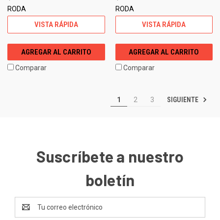
RODA
RODA
VISTA RÁPIDA
VISTA RÁPIDA
AGREGAR AL CARRITO
AGREGAR AL CARRITO
Comparar
Comparar
SIGUIENTE
1
2
3
Suscríbete a nuestro
boletín
Dirección
de