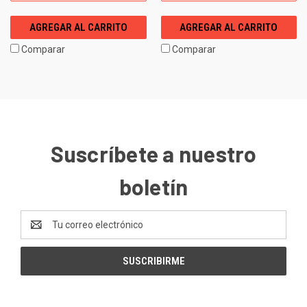
AGREGAR AL CARRITO
AGREGAR AL CARRITO
Comparar
Comparar
Suscríbete a nuestro
boletín
Dirección
de
correo
electrónico