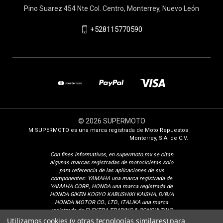
Pino Suarez 454 Nte Col. Centro, Monterrey, Nuevo León
+528115770590
© 2026 SUPERMOTO
M SUPERMOTO es una marca registrada de Moto Repuestos
Monterrey, S.A. de C.V.
Con fines i
nformativos, en supermoto.mx se citan
algunas marcas registradas de motocicletas solo
para referencia de las aplicaciones de sus
componentes: YAMAHA una marca registrada de
YAMAHA CORP., HONDA una marca registrada de
HONDA GIKEN KOGYO KABUSHIKI KAISHA, D/B/A
HONDA MOTOR CO., LTD., ITALIKA una marca
registrada de ELEKTRA TRADING & CONSULTING
GROUP, S.A. DE C.V., SUZUKI una marca registrada
Utilizamos cookies (y otras tecnologías similares) para