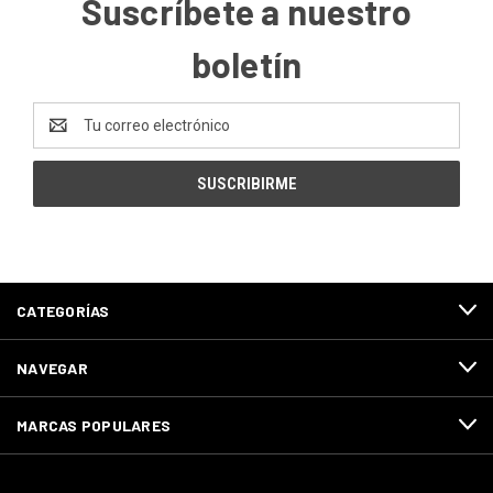
Suscríbete a nuestro
boletín
Dirección
de
correo
electrónico
CATEGORÍAS
NAVEGAR
MARCAS POPULARES