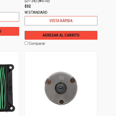
(21-26) (WSTD)
$32
W STANDARD
VISTA RÁPIDA
O
AGREGAR AL CARRITO
Comparar