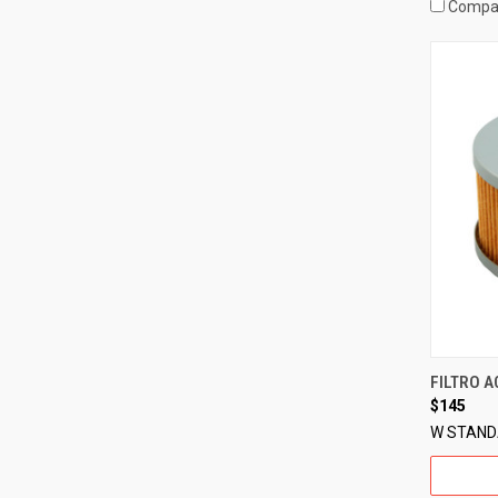
Compa
FILTRO A
$145
W STAN