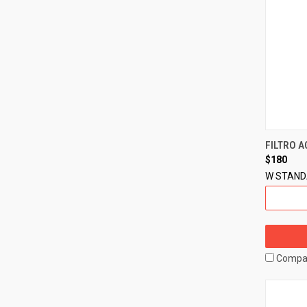
FILTRO A
$180
W STAN
Compa