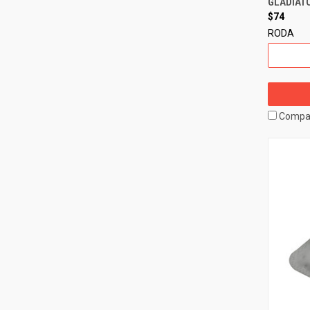
GLADIATO
$74
RODA
Compa