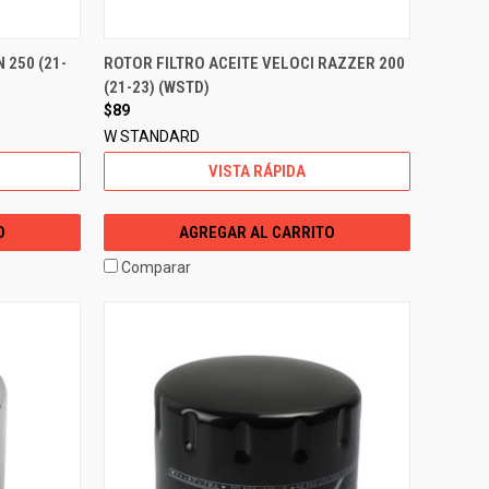
N 250 (21-
ROTOR FILTRO ACEITE VELOCI RAZZER 200
(21-23) (WSTD)
$89
W STANDARD
VISTA RÁPIDA
O
AGREGAR AL CARRITO
Comparar