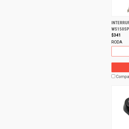
INTERRUP
WS150SPO
$341
RODA
Compa