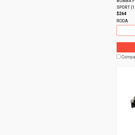
BOMBA F
SPORT (1
$264
RODA
Compa