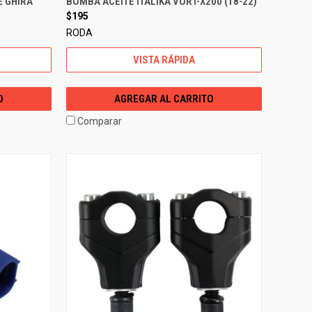
E GHIRA
BOMBA ACEITE ITALIKA VORT-X200 (18-22)
$195
RODA
VISTA RÁPIDA
O
AGREGAR AL CARRITO
Comparar