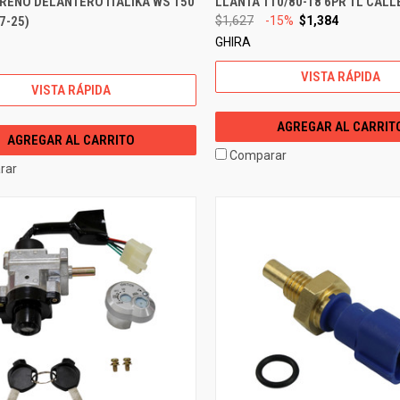
RENO DELANTERO ITALIKA WS 150
LLANTA 110/80-18 6PR TL CALL
7-25)
$1,627
-15%
$1,384
GHIRA
VISTA RÁPIDA
VISTA RÁPIDA
AGREGAR AL CARRIT
AGREGAR AL CARRITO
Comparar
rar