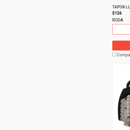
TAPON L
$126
RODA
Compa