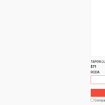
TAPON L
$71
RODA
Compa