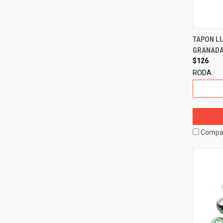
TAPON L
GRANAD
$126
RODA
Compa