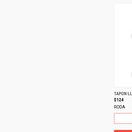
TAPON L
$124
RODA