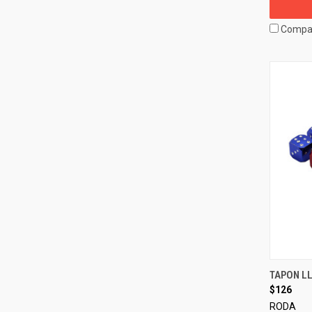
Compa
TAPON L
$126
RODA