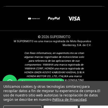
© 2026 SUPERMOTO
M SUPERMOTO es una marca registrada de Moto Repuestos
Monterrey, S.A. de C.V.
Con fines i
nformativos, en supermoto.mx se citan
algunas marcas registradas de motocicletas solo
para referencia de las aplicaciones de sus
componentes: YAMAHA una marca registrada de
YAMAHA CORP., HONDA una marca registrada de
HONDA GIKEN KOGYO KABUSHIKI KAISHA, D/B/A
HONDA MOTOR CO., LTD., ITALIKA una marca
registrada de ELEKTRA TRADING & CONSULTING
¿Cómo podemos ayudarte?
GROUP, S.A. DE C.V., SUZUKI una marca registrada
Utilizamos cookies (y otras tecnologías similares) para
de SUZUKI MOTOR CORPORATION, VENTO una
recopilar datos a fin de mejorar tu experiencia de compra.
El
marca registrada de Isaac Calderon Birch, KURAZAI
uso de nuestro sitio web autorizas la recopilación de datos
una marca registrada de Grupo Famsa S.A.B. de C.V.,
según se describe en nuestro
Política de Privacidad
.
DINAMO una marca registrada de CONSORCIO
PEREDO, S.A. DE C.V., VELOCI una marca registrada
de Veloci Motors S.A. de C.V. BAJAJ una marca