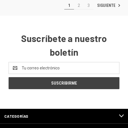
SIGUIENTE
1
2
3
Suscríbete a nuestro
boletín
Dirección
de
correo
electrónico
CATEGORÍAS