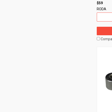
$59
RODA
Compa