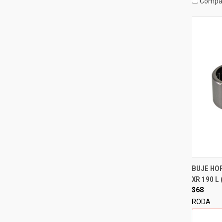
Compa
BUJE HO
XR 190 L 
$68
RODA