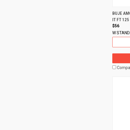
BUJE AM
IT FT 12
$56
W STAN
Compa