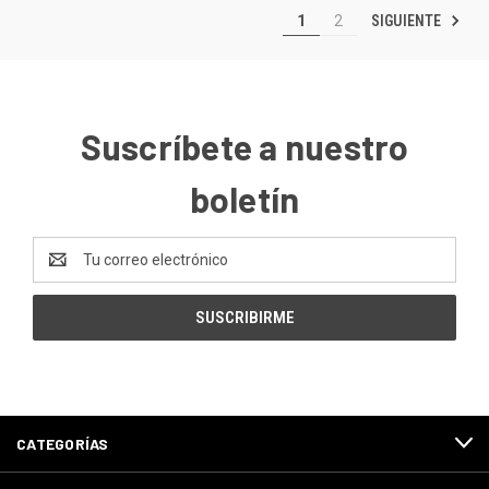
SIGUIENTE
1
2
Suscríbete a nuestro
boletín
Dirección
de
correo
electrónico
CATEGORÍAS