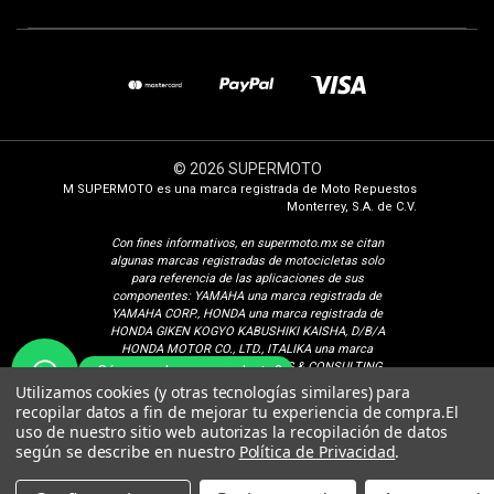
© 2026 SUPERMOTO
M SUPERMOTO es una marca registrada de Moto Repuestos
Monterrey, S.A. de C.V.
Con fines i
nformativos, en supermoto.mx se citan
algunas marcas registradas de motocicletas solo
para referencia de las aplicaciones de sus
componentes: YAMAHA una marca registrada de
YAMAHA CORP., HONDA una marca registrada de
HONDA GIKEN KOGYO KABUSHIKI KAISHA, D/B/A
HONDA MOTOR CO., LTD., ITALIKA una marca
registrada de ELEKTRA TRADING & CONSULTING
¿Cómo podemos ayudarte?
GROUP, S.A. DE C.V., SUZUKI una marca registrada
Utilizamos cookies (y otras tecnologías similares) para
de SUZUKI MOTOR CORPORATION, VENTO una
recopilar datos a fin de mejorar tu experiencia de compra.
El
marca registrada de Isaac Calderon Birch, KURAZAI
uso de nuestro sitio web autorizas la recopilación de datos
una marca registrada de Grupo Famsa S.A.B. de C.V.,
según se describe en nuestro
Política de Privacidad
.
DINAMO una marca registrada de CONSORCIO
PEREDO, S.A. DE C.V., VELOCI una marca registrada
de Veloci Motors S.A. de C.V. BAJAJ una marca