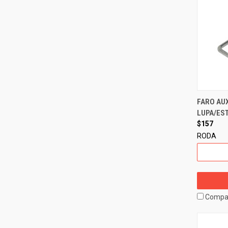
FARO AUX
LUPA/ES
$157
RODA
Compa