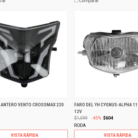
rar
Comparar
LANTERO VENTO CROSSMAX 220
FARO DEL YH CYGNUS-ALPHA 113
12V
$1,099
-45%
$604
RODA
VISTA RÁPIDA
VISTA RÁPIDA