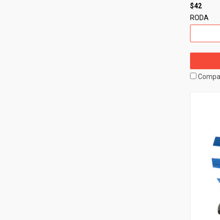
$42
RODA
Compa