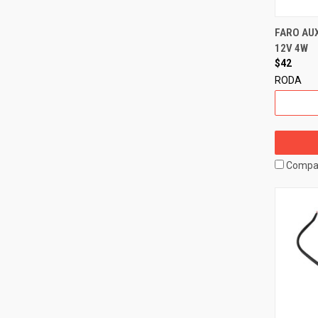
FARO AUX
12V 4W
$42
RODA
Compa