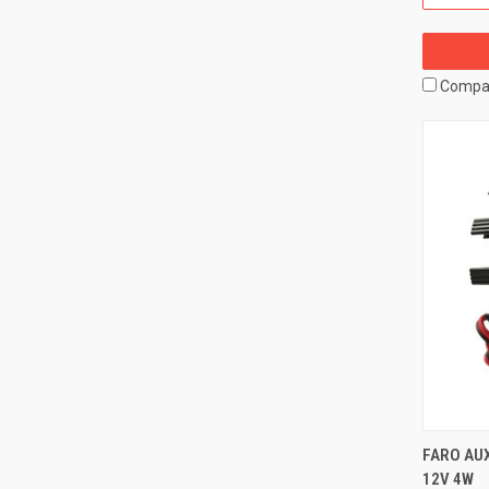
Compa
FARO AUX
12V 4W