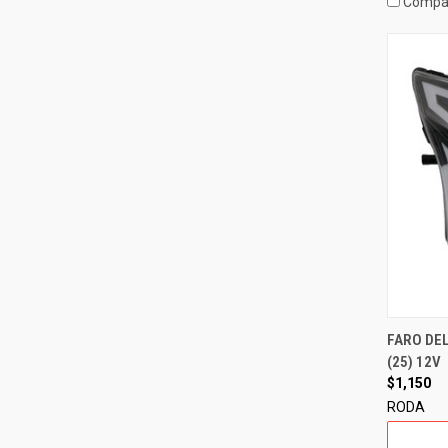
Compa
FARO DE
(25) 12V
$1,150
RODA