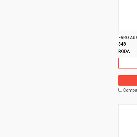
FARO AUX
$48
RODA
Compa