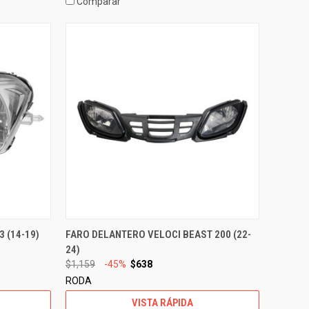
Comparar
 (14-19)
FARO DELANTERO VELOCI BEAST 200 (22-
24)
$1,159
-45%
$638
RODA
VISTA RÁPIDA