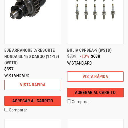
EJE ARRANQUE C/RESORTE
BUJIA CPR8EA-9 (WSTD)
HONDA GL 150 CARGO (14-19)
$709
-10%
$638
(WSTD)
W STANDARD
$397
W STANDARD
VISTA RÁPIDA
VISTA RÁPIDA
AGREGAR AL CARRITO
AGREGAR AL CARRITO
Comparar
Comparar