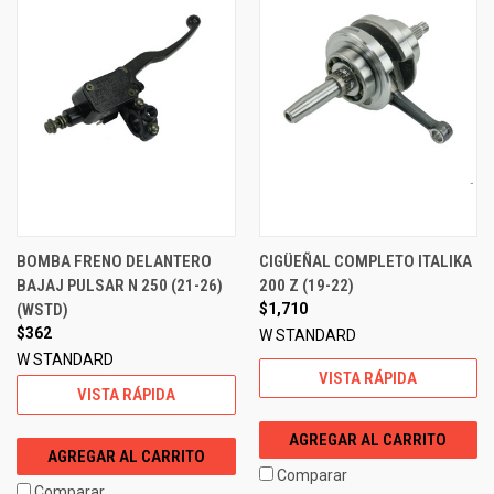
BOMBA FRENO DELANTERO
CIGÜEÑAL COMPLETO ITALIKA
BAJAJ PULSAR N 250 (21-26)
200 Z (19-22)
(WSTD)
$1,710
$362
W STANDARD
W STANDARD
VISTA RÁPIDA
VISTA RÁPIDA
AGREGAR AL CARRITO
AGREGAR AL CARRITO
Comparar
Comparar