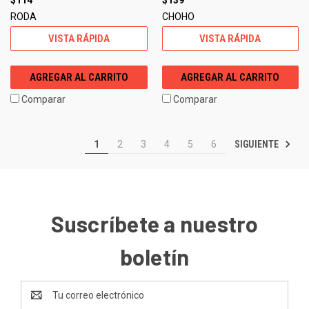
RODA
CHOHO
VISTA RÁPIDA
VISTA RÁPIDA
AGREGAR AL CARRITO
AGREGAR AL CARRITO
Comparar
Comparar
SIGUIENTE
1
2
3
4
5
6
Suscríbete a nuestro
boletín
Dirección
de