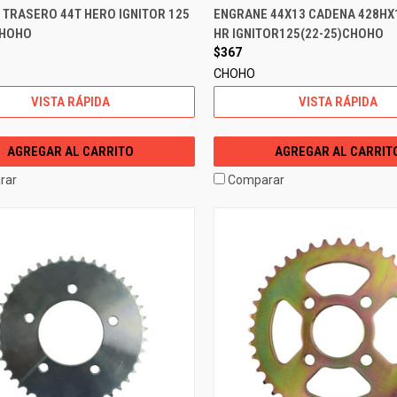
 TRASERO 44T HERO IGNITOR 125
ENGRANE 44X13 CADENA 428HX
CHOHO
HR IGNITOR125(22-25)CHOHO
$367
CHOHO
VISTA RÁPIDA
VISTA RÁPIDA
AGREGAR AL CARRITO
AGREGAR AL CARRIT
rar
Comparar