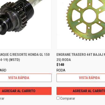
ANQUE C/RESORTE HONDA GL 150
ENGRANE TRASERO 44T BAJAJ N
4-19) (WSTD)
25) RODA
$148
DARD
RODA
VISTA RÁPIDA
VISTA RÁPIDA
AGREGAR AL CARRITO
AGREGAR AL CARRIT
rar
Comparar