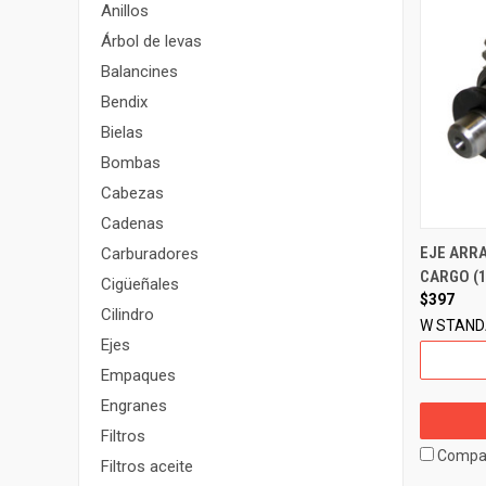
Anillos
Árbol de levas
Balancines
Bendix
Bielas
Bombas
Cabezas
Cadenas
EJE ARR
Carburadores
CARGO (1
Cigüeñales
$397
Cilindro
W STAN
Ejes
Empaques
Engranes
Filtros
Compa
Filtros aceite