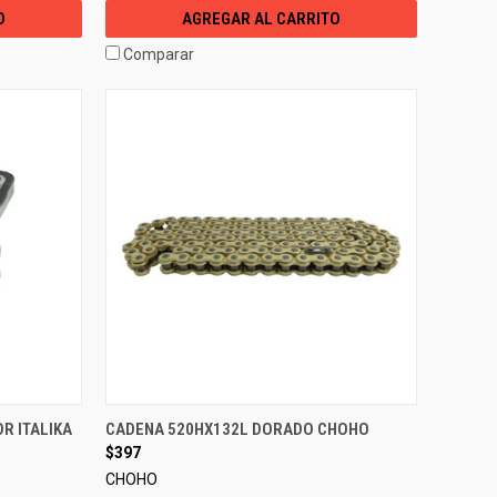
O
AGREGAR AL CARRITO
Comparar
R ITALIKA
CADENA 520HX132L DORADO CHOHO
$397
CHOHO