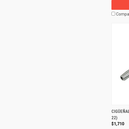
Compa
CIGÜEÑAL
22)
$1,710