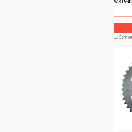
W STAN
Compa