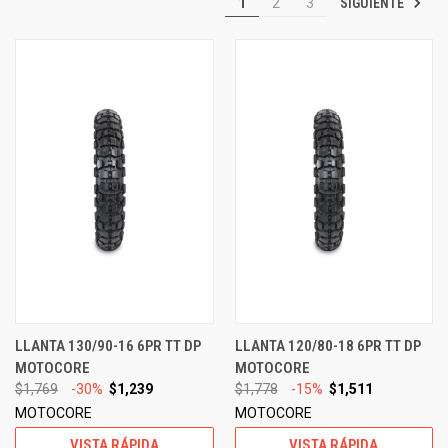
SIGUIENTE
1
2
3
LLANTA 130/90-16 6PR TT DP
LLANTA 120/80-18 6PR TT DP
MOTOCORE
MOTOCORE
$1,769
-30%
$1,239
$1,778
-15%
$1,511
MOTOCORE
MOTOCORE
VISTA RÁPIDA
VISTA RÁPIDA