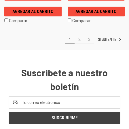
AGREGAR AL CARRITO
AGREGAR AL CARRITO
Comparar
Comparar
SIGUIENTE
1
2
3
Suscríbete a nuestro
boletín
Dirección
de
correo
electrónico