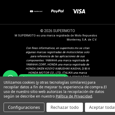
© 2026 SUPERMOTO
M SUPERMOTO es una marca registrada de Moto Repuestos
Monterrey, S.A. de C.V.
Con fines i
nformativos, en supermoto.mx se citan
algunas marcas registradas de motocicletas solo
para referencia de las aplicaciones de sus
componentes: YAMAHA una marca registrada de
YAMAHA CORP., HONDA una marca registrada de
HONDA GIKEN KOGYO KABUSHIKI KAISHA, D/B/A
HONDA MOTOR CO., LTD., ITALIKA una marca
registrada de ELEKTRA TRADING & CONSULTING
¿Cómo podemos ayudarte?
GROUP, S.A. DE C.V., SUZUKI una marca registrada
Utilizamos cookies (y otras tecnologías similares) para
de SUZUKI MOTOR CORPORATION, VENTO una
recopilar datos a fin de mejorar tu experiencia de compra.
El
marca registrada de Isaac Calderon Birch, KURAZAI
uso de nuestro sitio web autorizas la recopilación de datos
una marca registrada de Grupo Famsa S.A.B. de C.V.,
según se describe en nuestro
Política de Privacidad
.
DINAMO una marca registrada de CONSORCIO
PEREDO, S.A. DE C.V., VELOCI una marca registrada
de Veloci Motors S.A. de C.V. BAJAJ una marca
Configuraciones
Rechazar todo
Aceptar todas
registrada de BAJAJ AUTO LIMITED, TVS una marca
registrada de SUNDARAM-CLAYTON LIMITED.