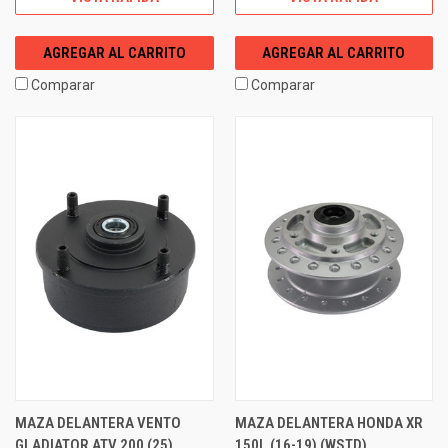
AGREGAR AL CARRITO
AGREGAR AL CARRITO
Comparar
Comparar
MAZA DELANTERA VENTO
MAZA DELANTERA HONDA XR
GLADIATOR ATV 200 (25)
150L (16-19) (WSTD)