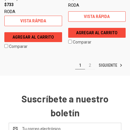
$733
RODA
RODA
VISTA RÁPIDA
VISTA RÁPIDA
AGREGAR AL CARRITO
AGREGAR AL CARRITO
Comparar
Comparar
SIGUIENTE
1
2
Suscríbete a nuestro
boletín
Dirección