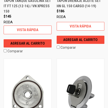
TAPON TANQUE GASOLINA SET
TAPON DRENAJE ACEITE SET
IT FT 125 (12-16) / VN XPRESS
HN GL 150 CARGO (14-19)
150
$186
$145
RODA
RODA
VISTA RÁPIDA
VISTA RÁPIDA
AGREGAR AL CARRITO
AGREGAR AL CARRITO
Comparar
Comparar