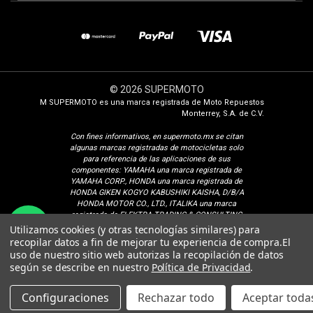
© 2026 SUPERMOTO
M SUPERMOTO es una marca registrada de Moto Repuestos
Monterrey, S.A. de C.V.
Con fines i
nformativos, en supermoto.mx se citan
algunas marcas registradas de motocicletas solo
para referencia de las aplicaciones de sus
componentes: YAMAHA una marca registrada de
YAMAHA CORP., HONDA una marca registrada de
HONDA GIKEN KOGYO KABUSHIKI KAISHA, D/B/A
HONDA MOTOR CO., LTD., ITALIKA una marca
registrada de ELEKTRA TRADING & CONSULTING
¿Cómo podemos ayudarte?
GROUP, S.A. DE C.V., SUZUKI una marca registrada
Utilizamos cookies (y otras tecnologías similares) para
de SUZUKI MOTOR CORPORATION, VENTO una
recopilar datos a fin de mejorar tu experiencia de compra.
El
marca registrada de Isaac Calderon Birch, KURAZAI
uso de nuestro sitio web autorizas la recopilación de datos
una marca registrada de Grupo Famsa S.A.B. de C.V.,
según se describe en nuestro
Política de Privacidad
.
DINAMO una marca registrada de CONSORCIO
PEREDO, S.A. DE C.V., VELOCI una marca registrada
de Veloci Motors S.A. de C.V. BAJAJ una marca
Configuraciones
Rechazar todo
Aceptar todas
registrada de BAJAJ AUTO LIMITED, TVS una marca