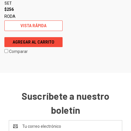
SET
$256
RODA
VISTA RÁPIDA
AGREGAR AL CARRITO
Comparar
Suscríbete a nuestro
boletín
Dirección
de