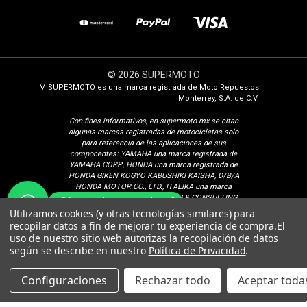
© 2026 SUPERMOTO
M SUPERMOTO es una marca registrada de Moto Repuestos
Monterrey, S.A. de C.V.
Con fines i
nformativos, en supermoto.mx se citan
algunas marcas registradas de motocicletas solo
para referencia de las aplicaciones de sus
componentes: YAMAHA una marca registrada de
YAMAHA CORP., HONDA una marca registrada de
HONDA GIKEN KOGYO KABUSHIKI KAISHA, D/B/A
HONDA MOTOR CO., LTD., ITALIKA una marca
registrada de ELEKTRA TRADING & CONSULTING
¿Cómo podemos ayudarte?
GROUP, S.A. DE C.V., SUZUKI una marca registrada
Utilizamos cookies (y otras tecnologías similares) para
de SUZUKI MOTOR CORPORATION, VENTO una
recopilar datos a fin de mejorar tu experiencia de compra.
El
marca registrada de Isaac Calderon Birch, KURAZAI
uso de nuestro sitio web autorizas la recopilación de datos
una marca registrada de Grupo Famsa S.A.B. de C.V.,
según se describe en nuestro
Política de Privacidad
.
DINAMO una marca registrada de CONSORCIO
PEREDO, S.A. DE C.V., VELOCI una marca registrada
de Veloci Motors S.A. de C.V. BAJAJ una marca
Configuraciones
Rechazar todo
Aceptar todas
registrada de BAJAJ AUTO LIMITED, TVS una marca
registrada de SUNDARAM-CLAYTON LIMITED.