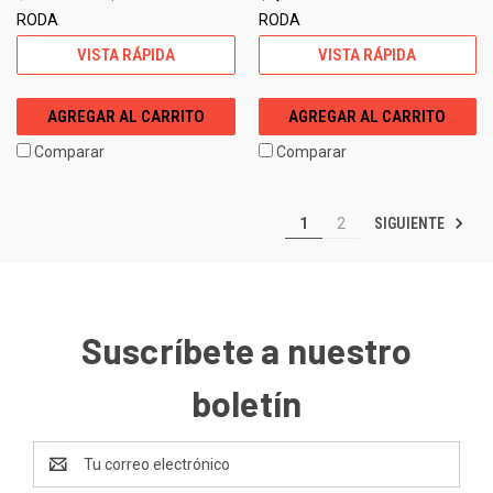
RODA
RODA
VISTA RÁPIDA
VISTA RÁPIDA
AGREGAR AL CARRITO
AGREGAR AL CARRITO
Comparar
Comparar
SIGUIENTE
1
2
Suscríbete a nuestro
boletín
Dirección
de