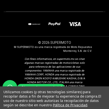
© 2026 SUPERMOTO
M SUPERMOTO es una marca registrada de Moto Repuestos
Monterrey, S.A. de C.V.
Con fines i
nformativos, en supermoto.mx se citan
algunas marcas registradas de motocicletas solo
para referencia de las aplicaciones de sus
componentes: YAMAHA una marca registrada de
YAMAHA CORP., HONDA una marca registrada de
HONDA GIKEN KOGYO KABUSHIKI KAISHA, D/B/A
HONDA MOTOR CO., LTD., ITALIKA una marca
registrada de ELEKTRA TRADING & CONSULTING
¿Cómo podemos ayudarte?
GROUP, S.A. DE C.V., SUZUKI una marca registrada
Utilizamos cookies (y otras tecnologías similares) para
de SUZUKI MOTOR CORPORATION, VENTO una
recopilar datos a fin de mejorar tu experiencia de compra.
El
marca registrada de Isaac Calderon Birch, KURAZAI
uso de nuestro sitio web autorizas la recopilación de datos
una marca registrada de Grupo Famsa S.A.B. de C.V.,
según se describe en nuestro
Política de Privacidad
.
DINAMO una marca registrada de CONSORCIO