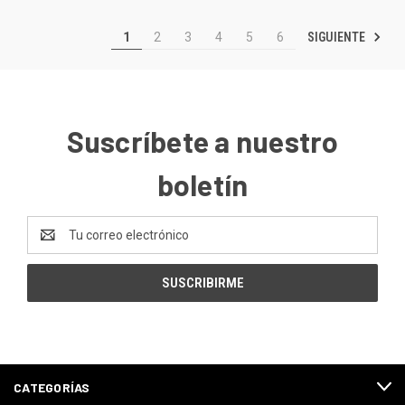
SIGUIENTE
1
2
3
4
5
6
Suscríbete a nuestro
boletín
Dirección
de
correo
electrónico
CATEGORÍAS