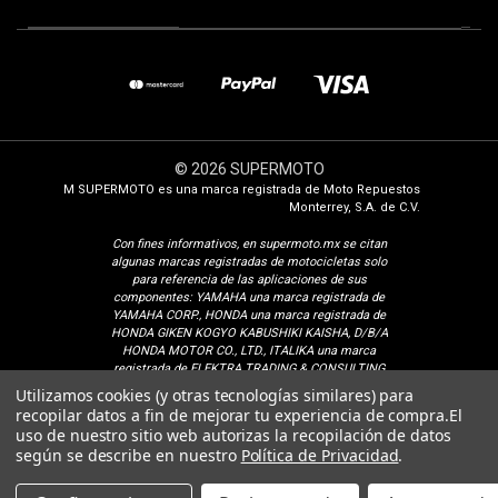
© 2026 SUPERMOTO
M SUPERMOTO es una marca registrada de Moto Repuestos
Monterrey, S.A. de C.V.
Con fines i
nformativos, en supermoto.mx se citan
algunas marcas registradas de motocicletas solo
para referencia de las aplicaciones de sus
componentes: YAMAHA una marca registrada de
YAMAHA CORP., HONDA una marca registrada de
HONDA GIKEN KOGYO KABUSHIKI KAISHA, D/B/A
HONDA MOTOR CO., LTD., ITALIKA una marca
registrada de ELEKTRA TRADING & CONSULTING
GROUP, S.A. DE C.V., SUZUKI una marca registrada
Utilizamos cookies (y otras tecnologías similares) para
de SUZUKI MOTOR CORPORATION, VENTO una
recopilar datos a fin de mejorar tu experiencia de compra.
El
marca registrada de Isaac Calderon Birch, KURAZAI
uso de nuestro sitio web autorizas la recopilación de datos
una marca registrada de Grupo Famsa S.A.B. de C.V.,
según se describe en nuestro
Política de Privacidad
.
DINAMO una marca registrada de CONSORCIO
¿Cómo podemos ayudarte?
PEREDO, S.A. DE C.V., VELOCI una marca registrada
de Veloci Motors S.A. de C.V. BAJAJ una marca