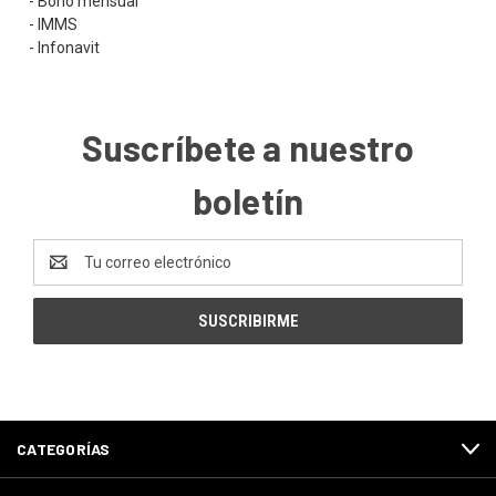
- Bono mensual
- IMMS
- Infonavit
Suscríbete a nuestro
boletín
Dirección
de
correo
electrónico
CATEGORÍAS