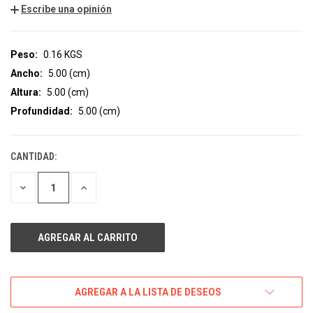
Escribe una opinión
Peso:
0.16 KGS
Ancho:
5.00 (cm)
Altura:
5.00 (cm)
Profundidad:
5.00 (cm)
CANTIDAD:
EXISTENCIAS
ACTUALES:
DISMINUIR
AUMENTAR
LA
LA
CANTIDAD
CANTIDAD
DE
DE
UNDEFINED
UNDEFINED
AGREGAR A LA LISTA DE DESEOS