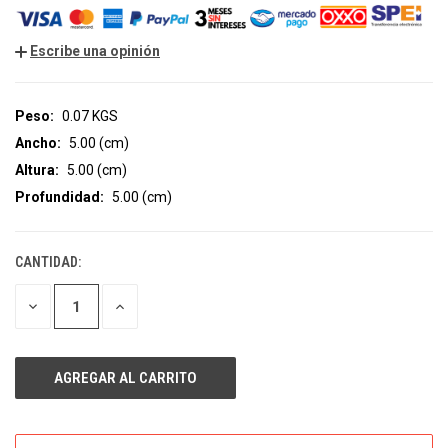
Escribe una opinión
Peso:
0.07 KGS
Ancho:
5.00 (cm)
Altura:
5.00 (cm)
Profundidad:
5.00 (cm)
CANTIDAD:
EXISTENCIAS
ACTUALES:
DISMINUIR
AUMENTAR
LA
LA
CANTIDAD
CANTIDAD
DE
DE
UNDEFINED
UNDEFINED