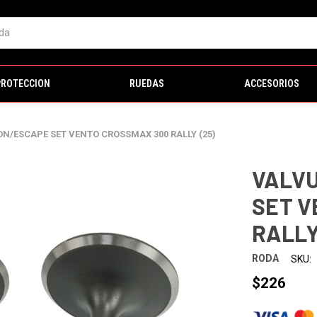
PROTECCION
RUEDAS
ACCESORIOS
N/ESCAPE SET VENTO CROSSMAX 300 RALLY (25)
VALVU
SET V
RALLY
RODA
SKU:
$226