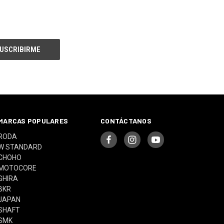
MARCAS POPULARES
CONTÁCTANOS
RODA
W STANDARD
CHOHO
MOTOCORE
GHIRA
BKR
JAPAN
SHAFT
SMK