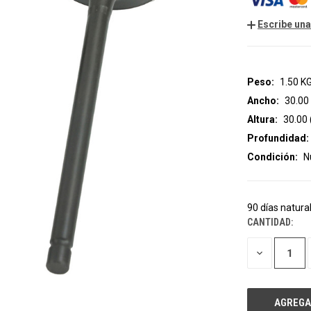
Escribe una
Peso:
1.50 K
Ancho:
30.00
Altura:
30.00
Profundidad:
Condición:
N
90 días natura
CANTIDAD:
EXISTENCIAS
ACTUALES:
DISMINUIR
LA
CANTIDAD
DE
UNDEFINED