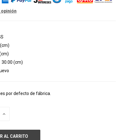
 opinión
GS
 (cm)
 (cm)
30.00 (cm)
uevo
les por defecto de fábrica.
AUMENTAR
LA
CANTIDAD
DE
UNDEFINED