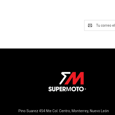
Dirección
de
correo
electrónico
Pino Suarez 454 Nte Col. Centro, Monterrey, Nuevo León