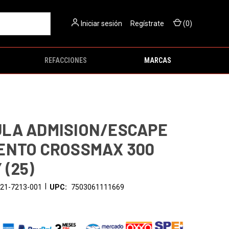
Iniciar sesión
O
Regístrate
(
0
)
REFACCIONES
MARCAS
LA ADMISION/ESCAPE
ENTO CROSSMAX 300
 (25)
|
21-7213-001
UPC:
7503061111669